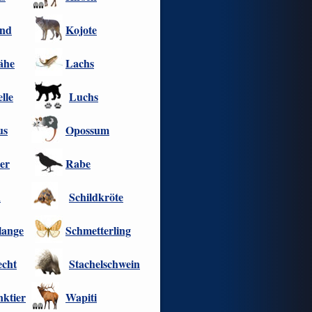
nd
Kojote
ähe
Lachs
lle
Luchs
us
Opossum
er
Rabe
h
Schildkröte
lange
Schmetterling
echt
Stachelschwein
nktier
Wapiti