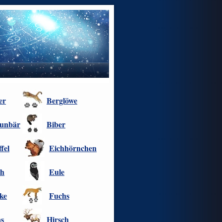
er
Berglöwe
unbär
Biber
fel
Eichhörnchen
ch
Eule
ke
Fuchs
s
Hirsch