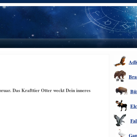
Adl
Bra
bruar. Das Krafttier Otter weckt Dein inneres
Büf
El
Fal
Gan