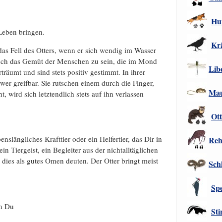
Hu
Leben bringen.
Kr
 das Fell des Otters, wenn er sich wendig im Wasser
 auch das Gemüt der Menschen zu sein, die im Mond
Libe
träumt und sind stets positiv gestimmt. In ihrer
er greifbar. Sie rutschen einem durch die Finger,
Ma
, wird sich letztendlich stets auf ihn verlassen
Ott
nslängliches Krafttier oder ein Helfertier, das Dir in
Re
ein Tiergeist, ein Begleiter aus der nichtalltäglichen
u dies als gutes Omen deuten. Der Otter bringt meist
Sch
Sp
nn Du
Sti