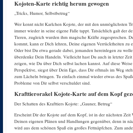
Kojoten-Karte richtig herum gewogen
„Tricks, Humor, Selbstbetrug“
Wer kennt nicht Karlchen Kojote, der mit den unmöglichsten T
immer wieder in seine eigene Falle tappt. Tatsächlich galt der d
Tieren, zugleich wurden ihm magische Kräfte zugesprochen. Der 
kommt, kann er Dich lehren, Deine eigenen Verrücktheiten zu 
Oder bist Du etwa gerade dabei, jemanden hereinlegen zu wol
überdenke Dein Handeln. Vielleicht hast Du auch in letzter Zei
zeigen, wie Du über Dich selbst lachen kannst. Auf diese Weise 
Perspektive, siegst über Dein Ego, dass Dir oftmals im Weg steh
zum Lächeln bringen. Tu einfach einmal wieder etwas des Spaß
Probleme von Dir selbst verschuldet sind.
Krafttierorakel Kojote-Karte auf dem Kopf ge
Der Schatten des Krafttiers Kojote: „Gauner, Betrug“
Erscheint Dir der Kojote auf dem Kopf, ist in der nächsten Ze
Deinen eigenen Plänen und Handlungen gegenüber, denn in näc
wird aus dem schönen Spaß ein großes Fettnäpfchen. Zum ande