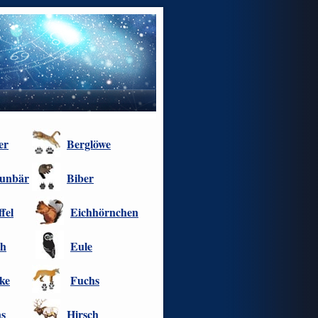
er
Berglöwe
unbär
Biber
fel
Eichhörnchen
ch
Eule
ke
Fuchs
s
Hirsch