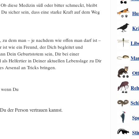
 Ob diese Medizin süß oder bitter schmeckt, bleibt
 Du sicher sein, dass eine starke Kraft auf dem Weg
Hu
Kr
elt, zu dem man – je nachdem wie offen man darf ist –
Libe
ist wie ein Freund, der Dich begleitet und
ann Dein Geburtstotem sein, Dir bei einer
Ma
als Helfertier in Deiner aktuellen Lebenslage zu Dir
es Arsenal an Tricks bringen.
Ott
Re
, wenn Du
Sch
 Du der Person vertrauen kannst.
Sp
Sti