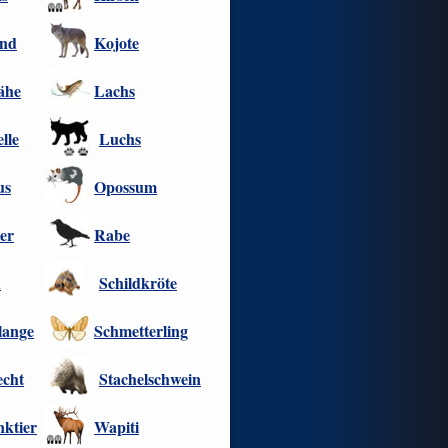
nd
Kojote
ähe
Lachs
lle
Luchs
us
Opossum
er
Rabe
h
Schildkröte
lange
Schmetterling
echt
Stachelschwein
nktier
Wapiti